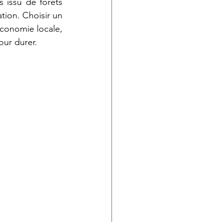
 issu de forêts 
ion. Choisir un 
économie locale, 
our durer.