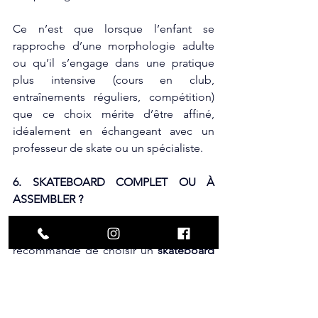
Ce n’est que lorsque l’enfant se 
rapproche d’une morphologie adulte 
ou qu’il s’engage dans une pratique 
plus intensive (cours en club, 
entraînements réguliers, compétition) 
que ce choix mérite d’être affiné, 
idéalement en échangeant avec un 
professeur de skate ou un spécialiste.
6. SKATEBOARD COMPLET OU 
À
ASSEMBLER ?
Pour un enfant, il est vivement 
recommandé de choisir un 
skateboard 
vendu complet
. Cette solution présente 
plusieurs avantages :