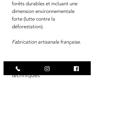
forêts durables et incluant une
dimension environnementale
forte (lutte contre la
déforestation).
Fabrication artisanale française.
Caractéristiques
techniques
Largeur
: 7.95"
Construction
Longueur
: 30.1"
Wheelbase
: 14.25"
7 plis d'érable canadien
Origine
Concave
: Medium
certifié SFI
France, Sud-Ouest
Options
Design bombe de peintures