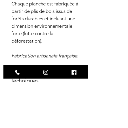
Chaque planche est fabriquée à
partir de plis de bois issus de
forêts durables et incluant une
dimension environnementale
forte (lutte contre la
déforestation).
Fabrication artisanale française.
Caractéristiques
techniques
Largeur
: 7.5"
Construction
Longueur
: 29.5"
Wheelbase
: 14.76"
7 plis d'érable canadien
Origine
Concave
: Light
certifié SFI
France, Sud-Ouest