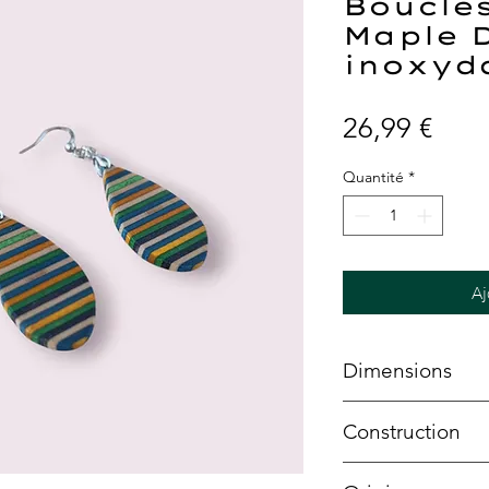
Boucles
Maple D
inoxyd
Prix
26,99 €
Quantité
*
Aj
Dimensions
Hauteur totale :
Construction
Hauteur sans cro
Epaisseur :
0.4c
Plis d'érable ca