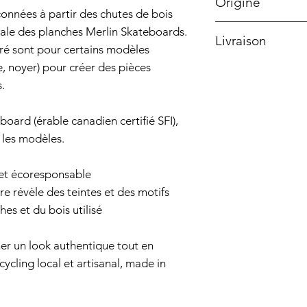
Origine
çonnées à partir des chutes de bois
Finition huile m
France, Sud-Oue
anale des planches Merlin Skateboards.
Livraison
---
ré sont pour certains modèles
Crochets : acier
, noyer) pour créer des pièces
France métropol
.
Livraison standar
board (érable canadien certifié SFI),
 les modèles.
Point relais : 4.9
n et écoresponsable
Livraison gratuit
re révèle des teintes et des motifs
métropolitaine)
hes et du bois utilisé
supérieure à 149
FREERELAIS.
cher un look authentique tout en
cling local et artisanal, made in
UE et DOM-TO