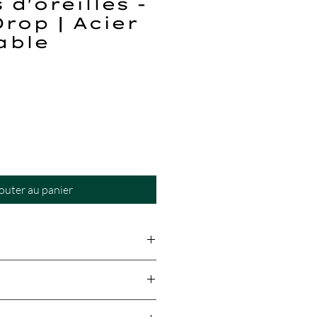
 d'oreilles -
rop | Acier
able
outer au panier
6.2cm
chet :
4cm
m
nadien couleurs