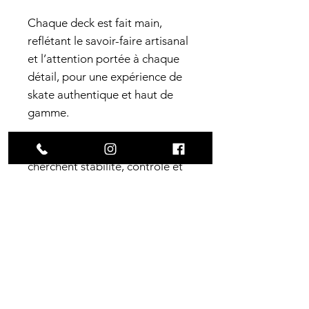
Chaque deck est fait main,
reflétant le savoir-faire artisanal
et l’attention portée à chaque
détail, pour une expérience de
skate authentique et haut de
gamme.
Parfait pour les riders qui
cherchent stabilité, contrôle et
style dans les bowls et pools.
Caractéristiques
techniques
Largeur
: 9" (22.86cm)
Construction
Longueur
: 31.7" (80.5cm)