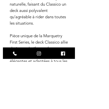
naturelle, faisant du Classico un
deck aussi polyvalent
qu’agréable à rider dans toutes
les situations.
Pièce unique de la Marquetry
First Series, le deck Classico allie
design exclusif et performance,
pour des sessions de ride
élégantes et adaptées à tous les
styles.
Made in France.
Caractéristiques
techniques