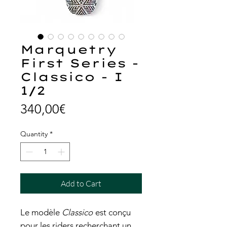
Marquetry
First Series -
Classico - I
1/2
Price
340,00€
Quantity
*
Add to Cart
Le modèle
Classico
est conçu
pour les riders recherchant un