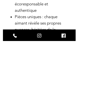
écoresponsable et
authentique
Pièces uniques : chaque
aimant révèle ses propres
nuances, héritées de la
planche dont il est issu
En adoptant ces magnets, vous
transformez un morceau
d’histoire du skate en objet du
quotidien, tout en soutenant
l’upcycling local et artisanal.
Dimensions
Carré :
3x3cm
Construction
Epaisseur (incluant l'aimant)