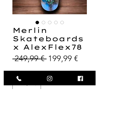
Merlin
Skateboards
x AlexFlex78
Prix
Prix
 249,99 € 
199,99 €
original
promotionnel
Quantité
*
Ajouter au panier
Mentions légales