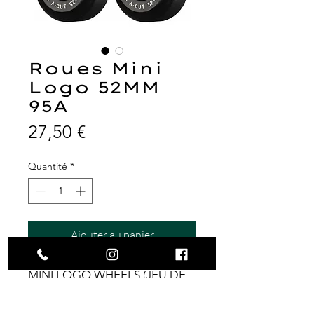
Roues Mini
Logo 52MM
95A
Prix
27,50 €
Quantité
*
Ajouter au panier
MINI LOGO WHEELS (JEU DE
4) 52MM A-CUT 95A HYBRID
BLACK