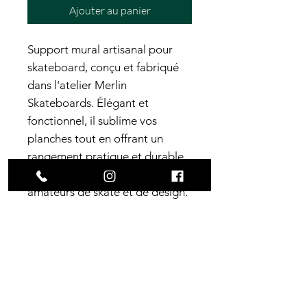
Ajouter au panier
Support mural artisanal pour
skateboard, conçu et fabriqué
dans l'atelier Merlin
Skateboards. Élégant et
fonctionnel, il sublime vos
planches tout en offrant un
rangement pratique et durable.
Une pièce unique pour les
amateurs de skate et de design.
Dimensions
Base support
: 8.9cm x 4.9cm
Construction
x 1.3cm (épaisseur)
Distance entre-vis (mesurée
7 plis d'érable