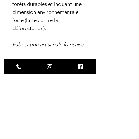
forêts durables et incluant une
dimension environnementale
forte (lutte contre la
déforestation).
Fabrication artisanale française.
Caractéristiques
techniques
Largeur
: 8.25"
Construction
Longueur
: 30.50"
Wheelbase
: 14.25"
7 plis d'érable canadien
Origine
Concave
: Medium
certifié SFI.
France, Sud-Ouest
Options
Gravure laser haute précision
(0.06mm)
Option "Skateboard