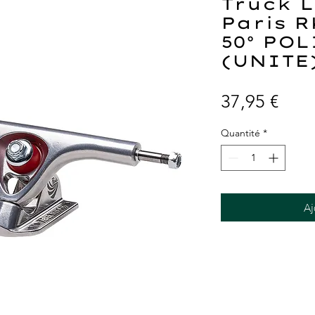
Truck 
Paris 
50° PO
(UNITE
Prix
37,95 €
Quantité
*
Aj