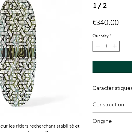
1/2
Pric
€340.00
Quantity
*
Caractéristique
Largeur
: 11" (2
Construction
Longueur
: 32" 
Wheelbase
: 17"
7 plis d'érable c
Origine
Concave
: Light
our les riders recherchant stabilité et