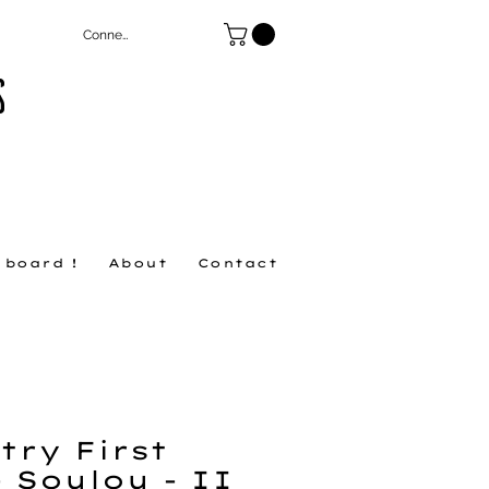
Connexion
S
 board !
About
Contact
try First
- Soulou - II