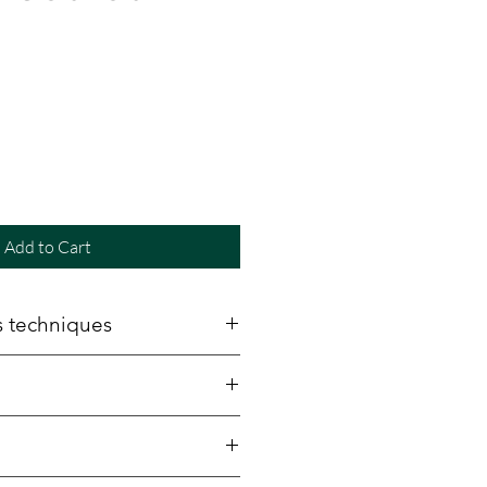
e
Add to Cart
s techniques
8cm)
(81.5cm)
 (43.3cm)
anadien certifié SFI