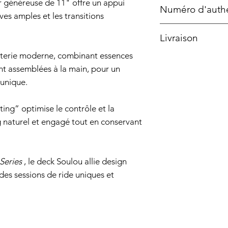
1 pli finition -
France, Sud-Oue
ur généreuse de 11" offre un appui
Numéro d'authe
ves amples et les transitions
Gravure laser ha
Surfskate Shape 
Livraison
µm)
eterie moderne, combinant essences
Modèle - 1/2
France métropol
t assemblées à la main, pour un
Vernissage : PU 
 unique.
aux chocs, aux r
Livraison standar
en France.
ing” optimise le contrôle et la
Point relais : 4.9
g naturel et engagé tout en conservant
Livraison gratuit
métropolitaine)
Series
, le deck Soulou allie design
supérieure à 149
des sessions de ride uniques et
FREERELAIS.
UE et DOM-TO